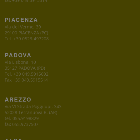
fax +39 049.5915514
PIACENZA
Via del Verme, 39
29100 PIACENZA (PC)
Tel. +39 0523-497208
PADOVA
Via Lisbona, 10
35127 PADOVA (PD)
Tel. +39 049.5915692
Fax +39 049.5915514
AREZZO
Via VI Strada Poggilupi, 343
52028 Terranuova B. (AR)
tel. 055.9198829
fax 055.9737507