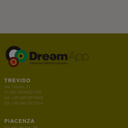
TREVISO
Via Trevisi, 21
31100 TREVISO (TV)
tel. +39 049.5915692
fax +39 049.5915514
PIACENZA
Via del Verme, 39