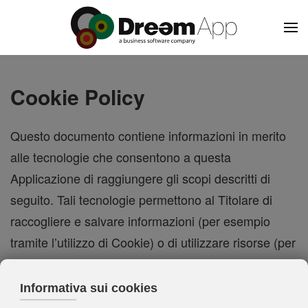
Skip to main content
Cookie Policy
Questo documento contiene informazioni in merito
alle tecnologie che consentono a questa
Applicazione di raggiungere gli scopi descritti di
seguito. Tali tecnologie permettono al Titolare di
raccogliere e salvare informazioni (per esempio
tramite l’utilizzo di Cookie) o di utilizzare risorse (per
esempio eseguendo uno script) sul dispositivo
dell’Utente quando quest’ultimo interagisce con
questa Applicazione.