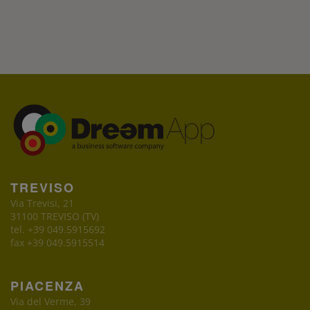
TREVISO
Via Trevisi, 21
31100 TREVISO (TV)
tel. +39 049.5915692
fax +39 049.5915514
PIACENZA
Via del Verme, 39