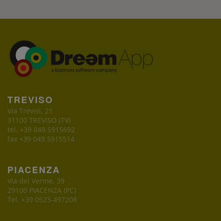
TREVISO
Via Trevisi, 21
31100 TREVISO (TV)
tel. +39 049.5915692
fax +39 049.5915514
PIACENZA
Via del Verme, 39
29100 PIACENZA (PC)
Tel. +39 0523-497208