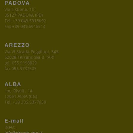
PADOVA
Via Lisbona, 10
35127 PADOVA (PD)
Tel. +39 049.5915692
Fax +39 049.5915514
AREZZO
Via VI Strada Poggilupi, 343
52028 Terranuova B. (AR)
tel. 055.9198829
fax 055.9737507
ALBA
Loc. Rivoli , 14
12051 ALBA (CN)
Tel. +39 335.5377658
E-mail
INFO:
info@dream-app.it