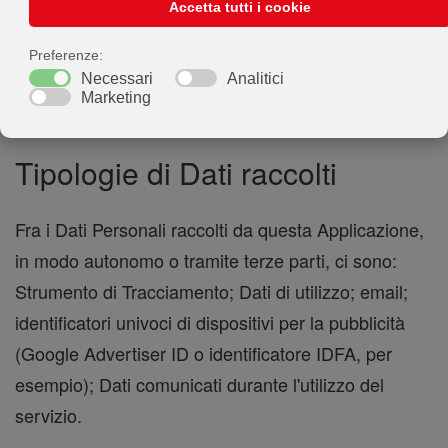
P.IVA IT04719320261
info@dream-app.it
Indirizzo email del Titolare:
Tipologie di Dati raccolti
Fra i Dati Personali raccolti da questa Applicazione,
in modo autonomo o tramite terze parti, ci sono:
Strumento di Tracciamento; Dati di utilizzo; email;
identificatori univoci di dispositivi per la pubblicità
(Google Advertiser ID o identificatore IDFA, per
esempio); Dati comunicati durante l'utilizzo del
servizio.