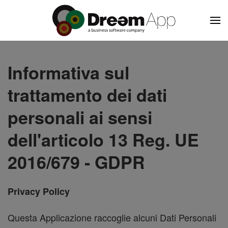
Skip to main content
Informativa sul
trattamento dei dati
personali ai sensi
dell'articolo 13 Reg. UE
2016/679 - GDPR
Privacy Policy
Questa Applicazione raccoglie alcuni Dati Personali