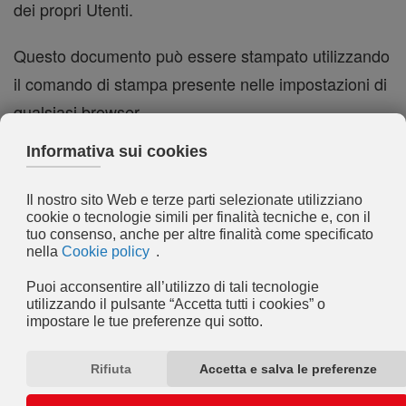
dei propri Utenti.
Questo documento può essere stampato utilizzando
il comando di stampa presente nelle impostazioni di
qualsiasi browser.
Titolare del Trattamento dei
Dati
Dream App s.r.l.
Via Trevisi, 21
31100 TREVISO (TV) Italy