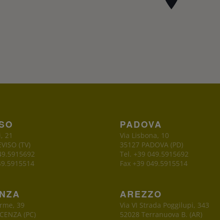
ISO
PADOVA
i, 21
Via Lisbona, 10
VISO (TV)
35127 PADOVA (PD)
049.5915692
Tel. +39 049.5915692
49.5915514
Fax +39 049.5915514
ENZA
AREZZO
erme, 39
Via VI Strada Poggilupi, 343
CENZA (PC)
52028 Terranuova B. (AR)