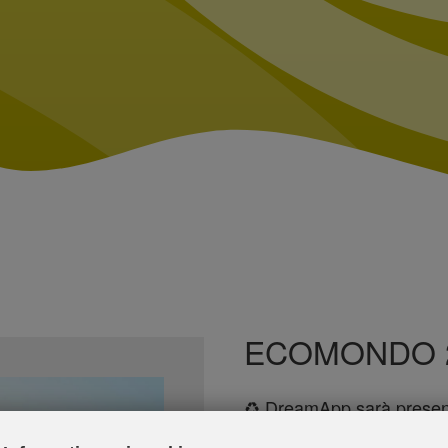
ECOMONDO 
♻️ DreamApp sarà prese