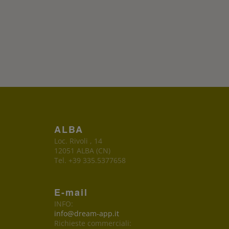
ALBA
Loc. Rivoli , 14
12051 ALBA (CN)
Tel. +39 335.5377658
E-mail
INFO:
info@dream-app.it
Richieste commerciali: