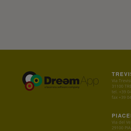
TREV
Via Trevis
31100 TRE
tel. +39 
fax +39 0
PIAC
Via del V
29100 PIA