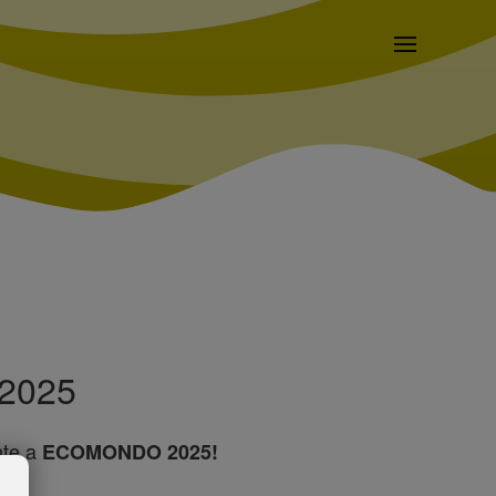
2025
nte a
ECOMONDO 2025!