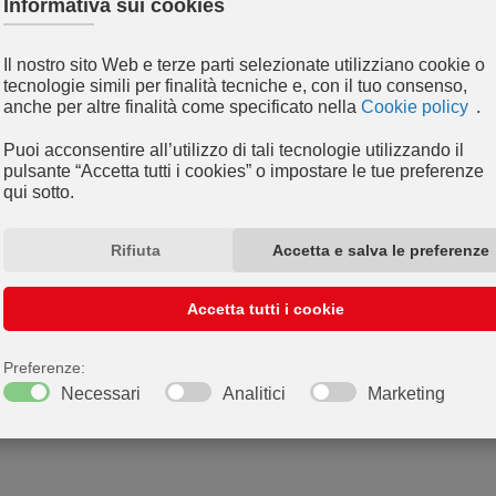
Dal
ti a
4 al 7 novembre
) insieme a Zucch
Pad. C5
gestione smart e centrali
l’efficienza dei servizi pub
Scopri come le nostre solu
automazione e sostenibilit
Vieni a trovarci a ECO