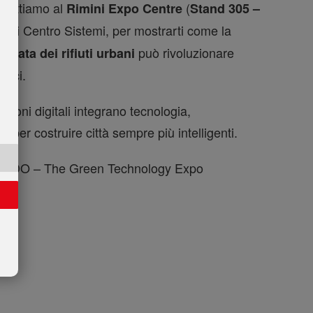
spettiamo al
(
Rimini Expo Centre
Stand 305 –
etti Centro Sistemi, per mostrarti come la
può rivoluzionare
zzata dei rifiuti urbani
blici.
zioni digitali integrano tecnologia,
à per costruire città sempre più intelligenti.
MONDO – The Green Technology Expo