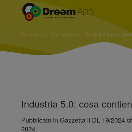
Skip
to
main
DreamApp.it
DreamAgenda
Industria 5.0: cosa contie
content
Industria 5.0: cosa contien
Pubblicato in Gazzetta il DL 19/2024 che
2024.