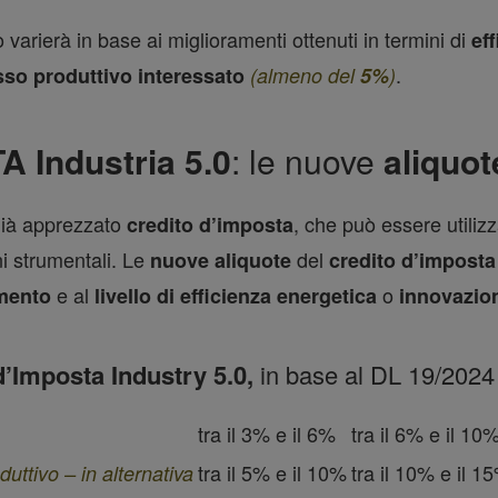
 varierà in base ai miglioramenti ottenuti in termini di
eff
.
so produttivo interessato
(almeno del
5%
)
 Industria 5.0
: le nuove
aliquo
 già apprezzato
, che può essere utili
credito d’imposta
i strumentali. Le
del
nuove
aliquote
credito d’imposta
e al
o
imento
livello di efficienza energetica
innovazio
’Imposta Industry 5.0,
in base al DL 19/2024
tra il 3% e il 6%
tra il 6% e il 10
tra il 5% e il 10%
tra il 10% e il 1
uttivo – in alternativa