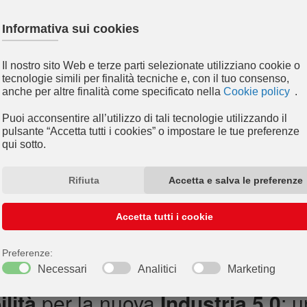
lità
per la nuova
Industria 5.0
: 