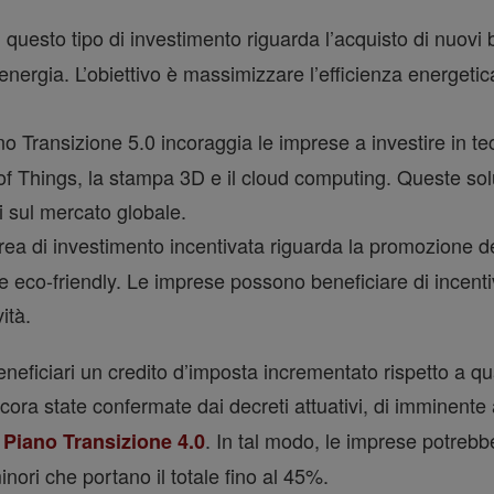
questo tipo di investimento riguarda l’acquisto di nuovi b
:
 energia. L’obiettivo è massimizzare l’efficienza energet
ano Transizione 5.0 incoraggia le imprese a investire in t
net of Things, la stampa 3D e il cloud computing. Queste so
i sul mercato globale.
rea di investimento incentivata riguarda la promozione dell
ive eco-friendly. Le imprese possono beneficiare di incen
ità.
beneficiari un credito d’imposta incrementato rispetto a q
ora state confermate dai decreti attuativi, di imminent
l
. In tal modo, le imprese potreb
Piano Transizione 4.0
 minori che portano il totale fino al 45%.