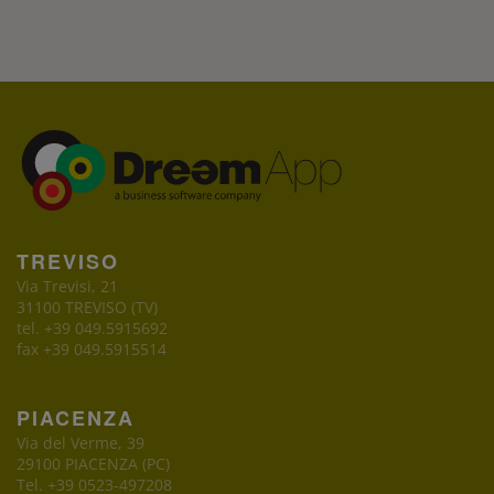
TREVISO
Via Trevisi, 21
31100 TREVISO (TV)
tel. +39 049.5915692
fax +39 049.5915514
PIACENZA
Via del Verme, 39
29100 PIACENZA (PC)
Tel. +39 0523-497208