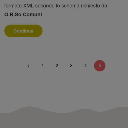
formato XML secondo lo schema richiesto da
.
O.R.So
Comuni
Continua
1
2
3
4
5