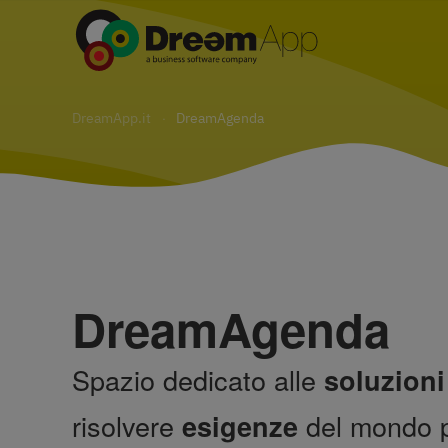
Skip
to
main
DreamApp.it
DreamAgenda
content
Dream
Agenda
Spazio dedicato alle
soluzioni
risolvere
del mondo p
esigenze