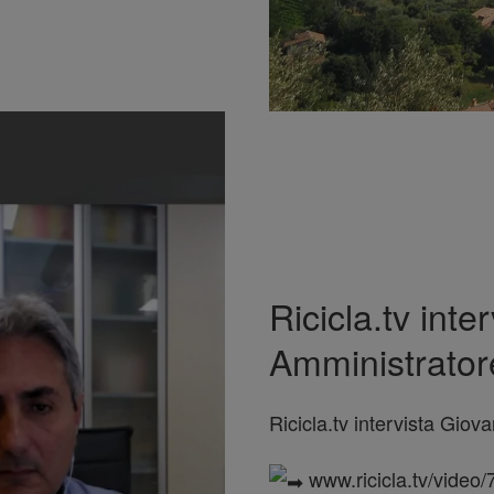
Ricicla.tv int
Amministratore
Ricicla.tv intervista Giov
www.ricicla.tv/video