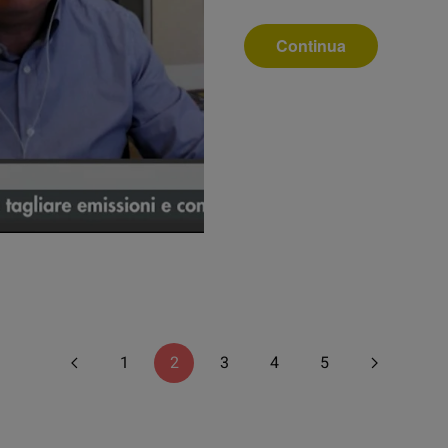
Continua
1
2
3
4
5