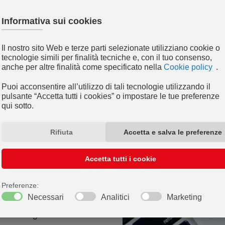
le per la
lta rifiuti tramite
accolta dei rifiuti,
assonetto e/o punto di
rando la gestione delle